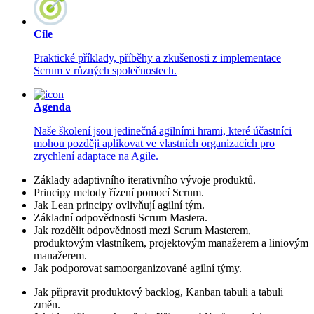
Cíle
Praktické příklady, příběhy a zkušenosti z implementace
Scrum v různých společnostech.
Agenda
Naše školení jsou jedinečná agilními hrami, které účastníci
mohou později aplikovat ve vlastních organizacích pro
zrychlení adaptace na Agile.
Základy adaptivního iterativního vývoje produktů.
Principy metody řízení pomocí Scrum.
Jak Lean principy ovlivňují agilní tým.
Základní odpovědnosti Scrum Mastera.
Jak rozdělit odpovědnosti mezi Scrum Masterem,
produktovým vlastníkem, projektovým manažerem a liniovým
manažerem.
Jak podporovat samoorganizované agilní týmy.
Jak připravit produktový backlog, Kanban tabuli a tabuli
změn.