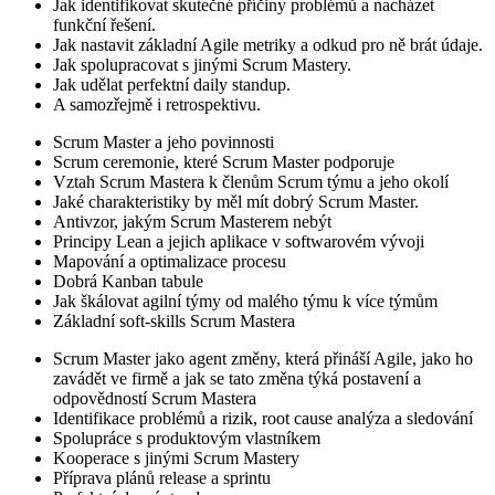
Jak identifikovat skutečné příčiny problémů a nacházet
funkční řešení.
Jak nastavit základní Agile metriky a odkud pro ně brát údaje.
Jak spolupracovat s jinými Scrum Mastery.
Jak udělat perfektní daily standup.
A samozřejmě i retrospektivu.
Scrum Master a jeho povinnosti
Scrum ceremonie, které Scrum Master podporuje
Vztah Scrum Mastera k členům Scrum týmu a jeho okolí
Jaké charakteristiky by měl mít dobrý Scrum Master.
Antivzor, jakým Scrum Masterem nebýt
Principy Lean a jejich aplikace v softwarovém vývoji
Mapování a optimalizace procesu
Dobrá Kanban tabule
Jak škálovat agilní týmy od malého týmu k více týmům
Základní soft-skills Scrum Mastera
Scrum Master jako agent změny, která přináší Agile, jako ho
zavádět ve firmě a jak se tato změna týká postavení a
odpovědností Scrum Mastera
Identifikace problémů a rizik, root cause analýza a sledování
Spolupráce s produktovým vlastníkem
Kooperace s jinými Scrum Mastery
Příprava plánů release a sprintu