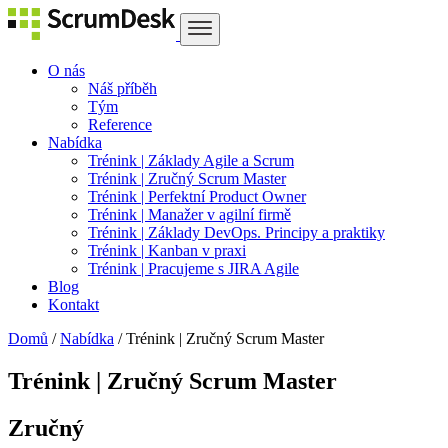
O nás
Náš příběh
Tým
Reference
Nabídka
Trénink | Základy Agile a Scrum
Trénink | Zručný Scrum Master
Trénink | Perfektní Product Owner
Trénink | Manažer v agilní firmě
Trénink | Základy DevOps. Principy a praktiky
Trénink | Kanban v praxi
Trénink | Pracujeme s JIRA Agile
Blog
Kontakt
Domů
/
Nabídka
/
Trénink | Zručný Scrum Master
Trénink | Zručný Scrum Master
Zručný