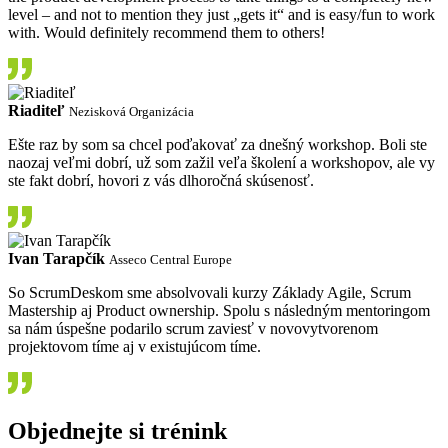
level – and not to mention they just „gets it“ and is easy/fun to work
with. Would definitely recommend them to others!
Riaditeľ
Nezisková Organizácia
Ešte raz by som sa chcel poďakovať za dnešný workshop. Boli ste
naozaj veľmi dobrí, už som zažil veľa školení a workshopov, ale vy
ste fakt dobrí, hovori z vás dlhoročná skúsenosť.
Ivan Tarapčík
Asseco Central Europe
So ScrumDeskom sme absolvovali kurzy Základy Agile, Scrum
Mastership aj Product ownership. Spolu s následným mentoringom
sa nám úspešne podarilo scrum zaviesť v novovytvorenom
projektovom tíme aj v existujúcom tíme.
Objednejte si trénink