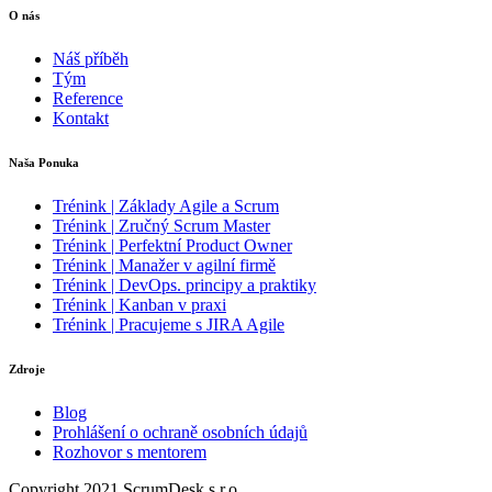
O nás
Náš příběh
Tým
Reference
Kontakt
Naša Ponuka
Trénink | Základy Agile a Scrum
Trénink | Zručný Scrum Master
Trénink | Perfektní Product Owner
Trénink | Manažer v agilní firmě
Trénink | DevOps. principy a praktiky
Trénink | Kanban v praxi
Trénink | Pracujeme s JIRA Agile
Zdroje
Blog
Prohlášení o ochraně osobních údajů
Rozhovor s mentorem
Copyright 2021 ScrumDesk s.r.o.