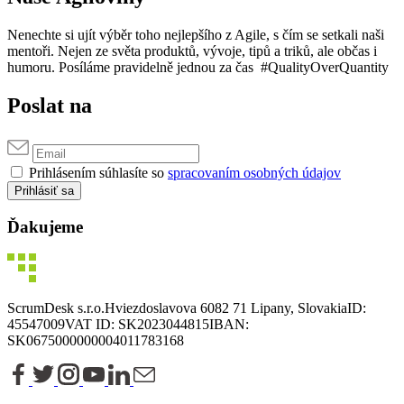
Nenechte si ujít výběr toho nejlepšího z Agile, s čím se setkali naši
mentoři. Nejen ze světa produktů, vývoje, tipů a triků, ale občas i
humoru. Posíláme pravidelně jednou za čas #QualityOverQuantity
Poslat na
Prihlásením súhlasíte so
spracovaním osobných údajov
Prihlásiť sa
Ďakujeme
ScrumDesk s.r.o.
Hviezdoslavova 6
082 71 Lipany, Slovakia
ID:
45547009
VAT ID: SK2023044815
IBAN:
SK0675000000004011783168