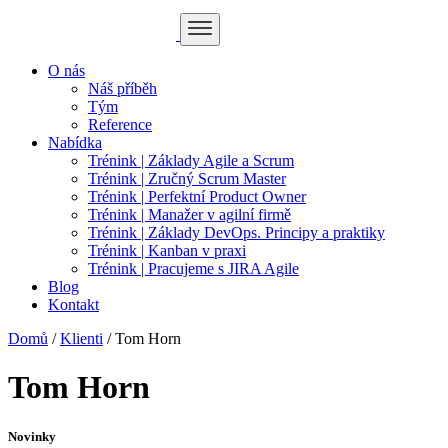
O nás
Náš příběh
Tým
Reference
Nabídka
Trénink | Základy Agile a Scrum
Trénink | Zručný Scrum Master
Trénink | Perfektní Product Owner
Trénink | Manažer v agilní firmě
Trénink | Základy DevOps. Principy a praktiky
Trénink | Kanban v praxi
Trénink | Pracujeme s JIRA Agile
Blog
Kontakt
Domů
/
Klienti
/
Tom Horn
Tom Horn
Novinky