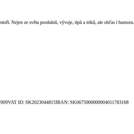
 mentoři. Nejen ze světa produktů, vývoje, tipů a triků, ale občas i hum
7009
VAT ID: SK2023044815
IBAN: SK0675000000004011783168