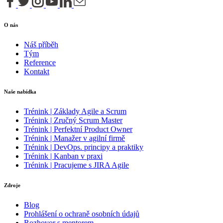
O nás
Náš příběh
Tým
Reference
Kontakt
Naše nabídka
Trénink | Základy Agile a Scrum
Trénink | Zručný Scrum Master
Trénink | Perfektní Product Owner
Trénink | Manažer v agilní firmě
Trénink | DevOps. principy a praktiky
Trénink | Kanban v praxi
Trénink | Pracujeme s JIRA Agile
Zdroje
Blog
Prohlášení o ochraně osobních údajů
Rozhovor s mentorem