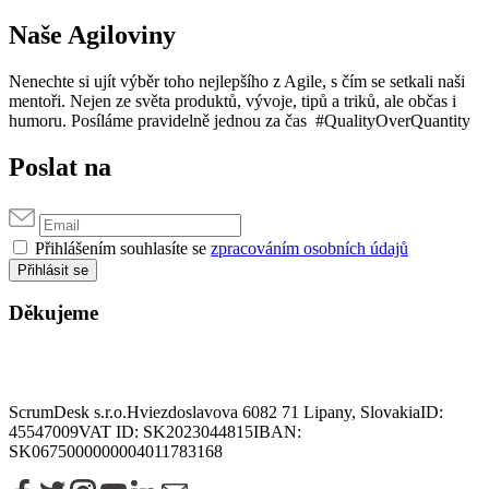
Naše Agiloviny
Nenechte si ujít výběr toho nejlepšího z Agile, s čím se setkali naši
mentoři. Nejen ze světa produktů, vývoje, tipů a triků, ale občas i
humoru. Posíláme pravidelně jednou za čas #QualityOverQuantity
Poslat na
Přihlášením souhlasíte se
zpracováním osobních údajů
Přihlásit se
Děkujeme
ScrumDesk s.r.o.
Hviezdoslavova 6
082 71 Lipany, Slovakia
ID:
45547009
VAT ID: SK2023044815
IBAN:
SK0675000000004011783168