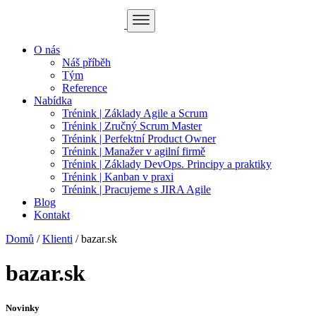
O nás
Náš příběh
Tým
Reference
Nabídka
Trénink | Základy Agile a Scrum
Trénink | Zručný Scrum Master
Trénink | Perfektní Product Owner
Trénink | Manažer v agilní firmě
Trénink | Základy DevOps. Principy a praktiky
Trénink | Kanban v praxi
Trénink | Pracujeme s JIRA Agile
Blog
Kontakt
Domů
/
Klienti
/
bazar.sk
bazar.sk
Novinky