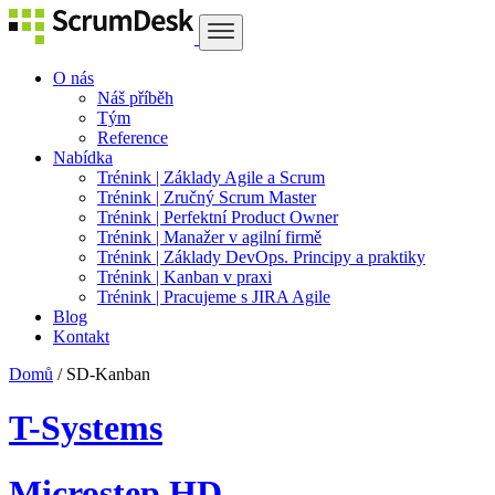
O nás
Náš příběh
Tým
Reference
Nabídka
Trénink | Základy Agile a Scrum
Trénink | Zručný Scrum Master
Trénink | Perfektní Product Owner
Trénink | Manažer v agilní firmě
Trénink | Základy DevOps. Principy a praktiky
Trénink | Kanban v praxi
Trénink | Pracujeme s JIRA Agile
Blog
Kontakt
Domů
/
SD-Kanban
T-Systems
Microstep HD