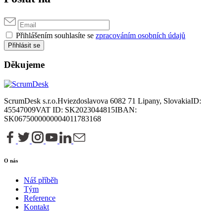
Přihlášením souhlasíte se
zpracováním osobních údajů
Přihlásit se
Děkujeme
ScrumDesk s.r.o.
Hviezdoslavova 6
082 71 Lipany, Slovakia
ID:
45547009
VAT ID: SK2023044815
IBAN:
SK0675000000004011783168
O nás
Náš příběh
Tým
Reference
Kontakt