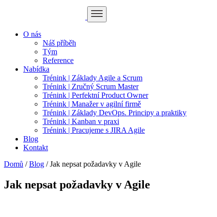
O nás
Náš příběh
Tým
Reference
Nabídka
Trénink | Základy Agile a Scrum
Trénink | Zručný Scrum Master
Trénink | Perfektní Product Owner
Trénink | Manažer v agilní firmě
Trénink | Základy DevOps. Principy a praktiky
Trénink | Kanban v praxi
Trénink | Pracujeme s JIRA Agile
Blog
Kontakt
Domů
/
Blog
/
Jak nepsat požadavky v Agile
Jak nepsat požadavky v Agile