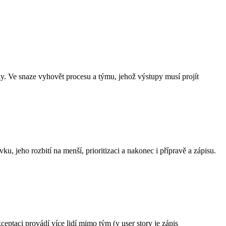
ky. Ve snaze vyhovět procesu a týmu, jehož výstupy musí projít
, jeho rozbití na menší, prioritizaci a nakonec i přípravě a zápisu.
eptaci provádí více lidí mimo tým (v user story je zápis