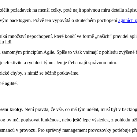
zdělit požadavek na menší celky, poté najít správnou míru detailu zápis
ovým backlogem. Právě ten vypovídá o skutečném pochopení
agilních 
niká množství nepochopení, které končí ve formě „našich“ pravidel apli
u lidí.
i samotným principům Agile. Spíše to však vnímají z pohledu zvýšené 
efektivitu a rychlost týmu. Jen je třeba najít správnou míru.
pické chyby, s nimiž se běžně potkáváme.
é agilitě.
cesní kroky
. Není pravda, že vše, co má tým udělat, musí být v backlo
by měl popisovat funkčnost, nebo ještě lépe výsledek, z pohledu uži
městnanců v provozu. Pro správný management provozovky potřebuje př