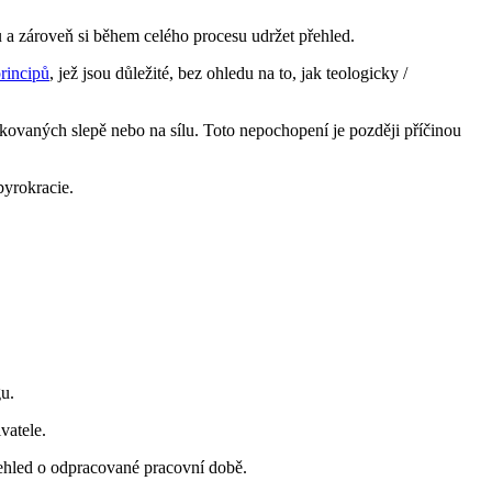
u a zároveň si během celého procesu udržet přehled.
principů
, jež jsou důležité, bez ohledu na to, jak teologicky /
kovaných slepě nebo na sílu. Toto nepochopení je později příčinou
byrokracie.
gu.
vatele.
ehled o odpracované pracovní době.