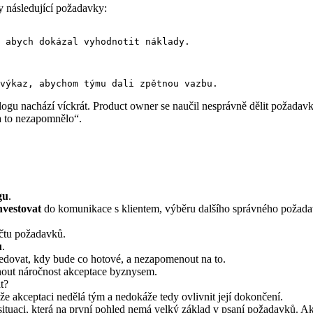
 následující požadavky:
 abych dokázal vyhodnotit náklady.

cklogu nachází víckrát. Product owner se naučil nesprávně dělit požadav
na to nezapomnělo“.
gu
.
investovat
do komunikace s klientem, výběru dalšího správného požadavku
čtu požadavků.
u
.
edovat, kdy bude co hotové, a nezapomenout na to.
out náročnost akceptace byznysem.
t?
ože akceptaci nedělá tým a nedokáže tedy ovlivnit její dokončení.
situaci, která na první pohled nemá velký základ v psaní požadavků. Akc