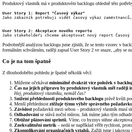
Produktový vlastník má v produktovém backlogu ohledně této potřeby
User Story 1: Report "Časový výkaz"
Jako zákazník potrebuji vidět časový výkaz zaměstnanců,
User Story 2: Akceptace nového reportu
Podrobnější analýzou backlogu jsme zjistili, že se tento vzorec v ba
formálním schválením, raději zapsal User Story 2 ve snaze, „aby se 
Co je na tom špatně
Z dlouhodobého pohledu je špatně několik věcí:
Můžeme očekávat
minimálně dvakrát více položek v backlo
Čas na jejich přípravu by produktový vlastník měl raději 
Hej, produktový vlastníku, nemáš čas?
Snížení přehlednosti produktového backlogu
právě kvůli po
Menší přehlednost
ztěžuje týmu výběr správného požadavk
Závislost
požadavků mezi sebou – produktový vlastník musí sl
Odhadování
se stává noční můrou. Jak máme jako tým odhadn
Obtížné plánování sprintů
. Víme, co byznys stihne akceptova
Znekvalitnění metrik
– nedá se například věřit rychlosti, prot
Zkomplikování organizačních vztahů.
Zažili jsme i takovou 