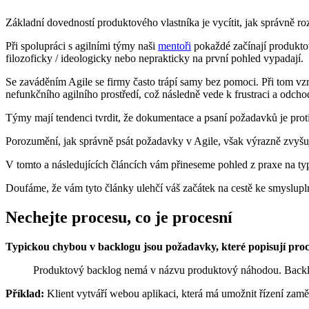
Základní dovedností produktového vlastníka je vycítit, jak správně ro
Při spolupráci s agilními týmy naši
mentoři
pokaždé začínají produkt
filozoficky / ideologicky nebo neprakticky na první pohled vypadají.
Se zaváděním Agile se firmy často trápí samy bez pomoci. Při tom vz
nefunkčního agilního prostředí, což následně vede k frustraci a odchod
Týmy mají tendenci tvrdit, že dokumentace a psaní požadavků je prot
Porozumění, jak správně psát požadavky v Agile, však výrazně zvyšuje 
V tomto a následujících článcích vám přineseme pohled z praxe na ty
Doufáme, že vám tyto články ulehčí váš začátek na cestě ke smyslupln
Nechejte procesu, co je procesní
Typickou chybou v backlogu jsou požadavky, které popisují pro
Produktový backlog nemá v názvu produktový náhodou. Backlog 
Příklad:
Klient vytváří webou aplikaci, která má umožnit řízení za