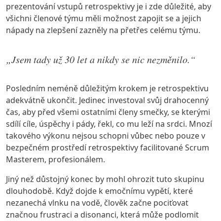
prezentování vstupů retrospektivy je i zde důležité, aby
všichni členové týmu měli možnost zapojit se a jejich
nápady na zlepšení zazněly na přetřes celému týmu.
„Jsem tady už 30 let a nikdy se nic nezměnilo.“
Posledním neméně důležitým krokem je retrospektivu
adekvátně ukončit. Jedinec investoval svůj drahocenný
čas, aby před všemi ostatními členy smečky, se kterými
sdílí cíle, úspěchy i pády, řekl, co mu leží na srdci. Mnozí
takového výkonu nejsou schopni vůbec nebo pouze v
bezpečném prostředí retrospektivy facilitované Scrum
Masterem, profesionálem.
Jiný než důstojný konec by mohl ohrozit tuto skupinu
dlouhodobě. Když dojde k emočnímu vypětí, které
nezanechá vlnku na vodě, člověk začne pociťovat
značnou frustraci a disonanci, která může podlomit