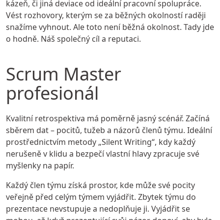
kázeň, či jiná deviace od ideální pracovní spolupráce.
Vést rozhovory, kterým se za běžných okolností raději
snažíme vyhnout. Ale toto není běžná okolnost. Tady jde
o hodně. Náš společný cíl a reputaci.
Scrum Master
profesionál
Kvalitní retrospektiva má poměrně jasný scénář. Začíná
sběrem dat – pocitů, tužeb a názorů členů týmu. Ideální
prostřednictvím metody „Silent Writing“, kdy každý
nerušeně v klidu a bezpečí vlastní hlavy zpracuje své
myšlenky na papír.
Každý člen týmu získá prostor, kde může své pocity
veřejně před celým týmem vyjádřit. Zbytek týmu do
prezentace nevstupuje a nedoplňuje ji. Vyjádřit se