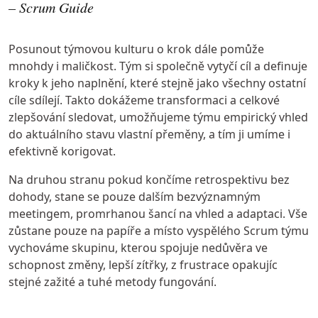
– Scrum Guide
Posunout týmovou kulturu o krok dále pomůže
mnohdy i maličkost. Tým si společně vytyčí cíl a definuje
kroky k jeho naplnění, které stejně jako všechny ostatní
cíle sdílejí. Takto dokážeme transformaci a celkové
zlepšování sledovat, umožňujeme týmu empirický vhled
do aktuálního stavu vlastní přeměny, a tím ji umíme i
efektivně korigovat.
Na druhou stranu pokud končíme retrospektivu bez
dohody, stane se pouze dalším bezvýznamným
meetingem, promrhanou šancí na vhled a adaptaci. Vše
zůstane pouze na papíře a místo vyspělého Scrum týmu
vychováme skupinu, kterou spojuje nedůvěra ve
schopnost změny, lepší zítřky, z frustrace opakujíc
stejné zažité a tuhé metody fungování.