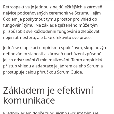
Retrospektiva je jednou z nejdůležitějších a zároveň
nejvíce podceňovaných ceremonií ve Scrumu. Jejím
úkolem je poskytnout týmu prostor pro vhled do
fungování týmu. Na základě zjištěného může tým
přizpůsobit své každodenní fungování a zlepšovat
nejen atmosféru, ale také efektivitu své práce.
Jedná se o aplikaci empirismu společným, skupinovým
definováním slabostí a zároveň nacházení způsobů
jejich odstranění či minimalizování. Tento empirický
přístup vhledu a adaptace je jádrem celého Scrum a
prostupuje celou příručkou Scrum Guide.
Základem je efektivní
komunikace
Předpokladem dobře fungujícího (Scrum) týmu je