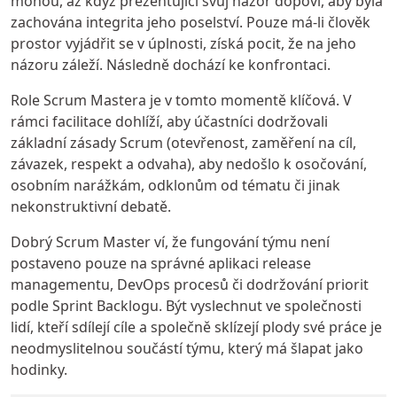
mohou, až když prezentující svůj názor dopoví, aby byla
zachována integrita jeho poselství. Pouze má-li člověk
prostor vyjádřit se v úplnosti, získá pocit, že na jeho
názoru záleží. Následně dochází ke konfrontaci.
Role Scrum Mastera je v tomto momentě klíčová. V
rámci facilitace dohlíží, aby účastníci dodržovali
základní zásady Scrum (otevřenost, zaměření na cíl,
závazek, respekt a odvaha), aby nedošlo k osočování,
osobním narážkám, odklonům od tématu či jinak
nekonstruktivní debatě.
Dobrý Scrum Master ví, že fungování týmu není
postaveno pouze na správné aplikaci release
managementu, DevOps procesů či dodržování priorit
podle Sprint Backlogu. Být vyslechnut ve společnosti
lidí, kteří sdílejí cíle a společně sklízejí plody své práce je
neodmyslitelnou součástí týmu, který má šlapat jako
hodinky.