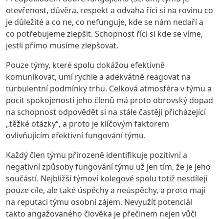
otevřenost, důvěra, respekt a odvaha říci si na rovinu co
je důležité a co ne, co nefunguje, kde se nám nedaří a
co potřebujeme zlepšit. Schopnost říci si kde se víme,
jestli přímo musíme zlepšovat.
Pouze týmy, které spolu dokážou efektivně
komunikovat, umí rychle a adekvátně reagovat na
turbulentní podmínky trhu. Celková atmosféra v týmu a
pocit spokojenosti jeho členů má proto obrovský dopad
na schopnost odpovědět si na stále častěji přicházející
„těžké otázky“, a proto je klíčovým faktorem
ovlivňujícím efektivní fungování týmu.
Každý člen týmu přirozeně identifikuje pozitivní a
negativní způsoby fungování týmu už jen tím, že je jeho
součástí. Nejbližší týmoví kolegové spolu totiž nesdílejí
pouze cíle, ale také úspěchy a neúspěchy, a proto mají
na reputaci týmu osobní zájem. Nevyužít potenciál
takto angažovaného člověka je přečinem nejen vůči