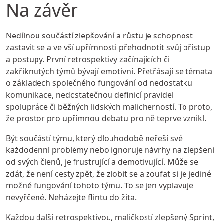
Na závěr
Nedílnou součástí zlepšování a růstu je schopnost
zastavit se a ve vší upřímnosti přehodnotit svůj přístup
a postupy. První retrospektivy začínajících či
zakřiknutých týmů bývají emotivní. Přetřásají se témata
o základech společného fungování od nedostatku
komunikace, nedostatečnou definicí pravidel
spolupráce či běžných lidských malicherností. To proto,
že prostor pro upřímnou debatu pro ně teprve vznikl.
Být součástí týmu, který dlouhodobě neřeší své
každodenní problémy nebo ignoruje návrhy na zlepšení
od svých členů, je frustrující a demotivující. Může se
zdát, že není cesty zpět, že zlobit se a zoufat si je jediné
možné fungování tohoto týmu. To se jen vyplavuje
nevyřčené. Neházejte flintu do žita.
Každou další retrospektivou, maličkostí zlepšený Sprint,