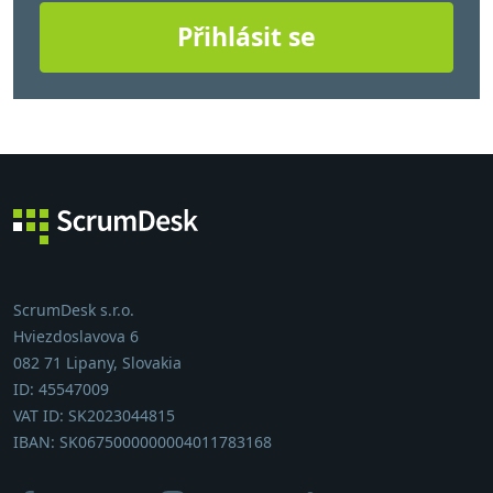
Přihlásit se
ScrumDesk s.r.o.
Hviezdoslavova 6
082 71 Lipany, Slovakia
ID: 45547009
VAT ID: SK2023044815
IBAN: SK0675000000004011783168