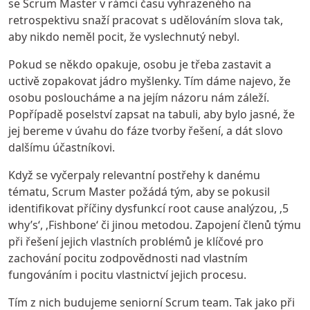
se Scrum Master v rámci času vyhrazeného na
retrospektivu snaží pracovat s udělováním slova tak,
aby nikdo neměl pocit, že vyslechnutý nebyl.
Pokud se někdo opakuje, osobu je třeba zastavit a
uctivě zopakovat jádro myšlenky. Tím dáme najevo, že
osobu posloucháme a na jejím názoru nám záleží.
Popřípadě poselství zapsat na tabuli, aby bylo jasné, že
jej bereme v úvahu do fáze tvorby řešení, a dát slovo
dalšímu účastníkovi.
Když se vyčerpaly relevantní postřehy k danému
tématu, Scrum Master požádá tým, aby se pokusil
identifikovat příčiny dysfunkcí root cause analýzou, ‚5
why’s‘, ‚Fishbone‘ či jinou metodou. Zapojení členů týmu
při řešení jejich vlastních problémů je klíčové pro
zachování pocitu zodpovědnosti nad vlastním
fungováním i pocitu vlastnictví jejich procesu.
Tím z nich budujeme seniorní Scrum team. Tak jako při