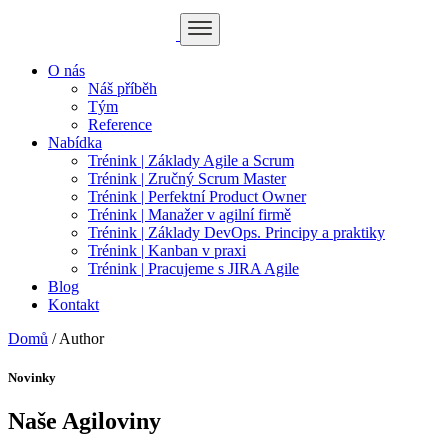
O nás
Náš příběh
Tým
Reference
Nabídka
Trénink | Základy Agile a Scrum
Trénink | Zručný Scrum Master
Trénink | Perfektní Product Owner
Trénink | Manažer v agilní firmě
Trénink | Základy DevOps. Principy a praktiky
Trénink | Kanban v praxi
Trénink | Pracujeme s JIRA Agile
Blog
Kontakt
Domů
/
Author
Novinky
Naše Agiloviny