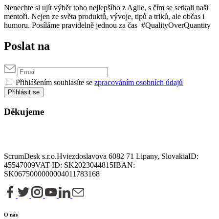
Nenechte si ujít výběr toho nejlepšího z Agile, s čím se setkali naši
mentoři. Nejen ze světa produktů, vývoje, tipů a triků, ale občas i
humoru. Posíláme pravidelně jednou za čas #QualityOverQuantity
Poslat na
Přihlášením souhlasíte se
zpracováním osobních údajů
Přihlásit se
Děkujeme
ScrumDesk s.r.o.
Hviezdoslavova 6
082 71 Lipany, Slovakia
ID:
45547009
VAT ID: SK2023044815
IBAN:
SK0675000000004011783168
O nás