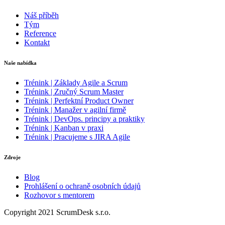
Náš příběh
Tým
Reference
Kontakt
Naše nabídka
Trénink | Základy Agile a Scrum
Trénink | Zručný Scrum Master
Trénink | Perfektní Product Owner
Trénink | Manažer v agilní firmě
Trénink | DevOps. principy a praktiky
Trénink | Kanban v praxi
Trénink | Pracujeme s JIRA Agile
Zdroje
Blog
Prohlášení o ochraně osobních údajů
Rozhovor s mentorem
Copyright 2021 ScrumDesk s.r.o.